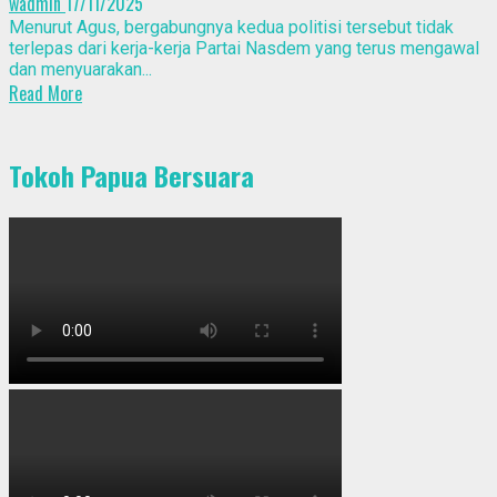
wadmin
17/11/2025
Menurut Agus, bergabungnya kedua politisi tersebut tidak
terlepas dari kerja-kerja Partai Nasdem yang terus mengawal
dan menyuarakan...
Read More
Tokoh Papua Bersuara