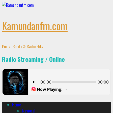
Skip
to
content
Kamundanfm.com
Portal Berita & Radio Hits
Radio Streaming / Online
Primary
Home
Menu
Nasional