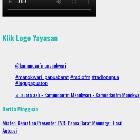
Klik Logo Yayasan
@kamundanfm.manokwari
#manokwari_papuabarat
#radiofm
#radiopapua
#lagupapuatop
♬ suara asli - Kamundanfm Manokwari - Kamundanfm Manokwa
Berita Mingguan
Misteri Kematian Presenter TVRI Papua Barat Menunggu Hasil
Autopsi