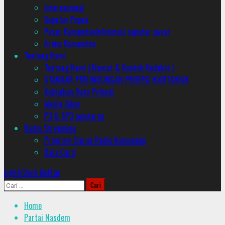
Internasional
Seputar Papua
Pasar Kamundan
Informasi seputar pasar
Arena Kamundan
Tentang Kami
Tentang Kami (Alamat & Kontak Redaksi )
STANDAR PERLINDUNGAN PROFESI WARTAWAN
Kebijakan Data Pribadi
Media Siber
P3 & SP3 penyiaran
Radio Streaming
Program Siaran Radio Kamundan
Rate Card
Light/Dark Button
Cari
untuk:
Home
Partai Nasdem