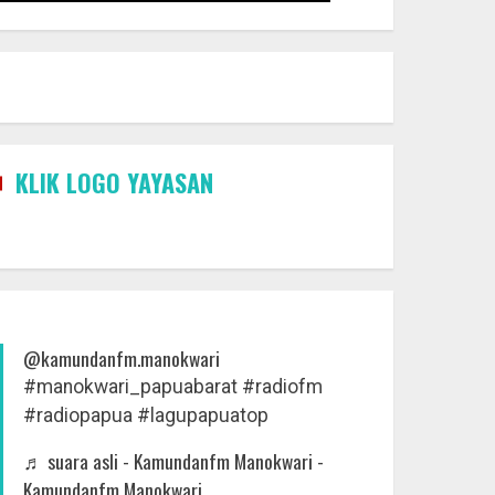
KLIK LOGO YAYASAN
@kamundanfm.manokwari
#manokwari_papuabarat
#radiofm
#radiopapua
#lagupapuatop
♬ suara asli - Kamundanfm Manokwari -
Kamundanfm Manokwari