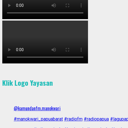
Klik Logo Yayasan
@kamundanfm.manokwari
#manokwari_papuabarat
#radiofm
#radiopapua
#lagupa