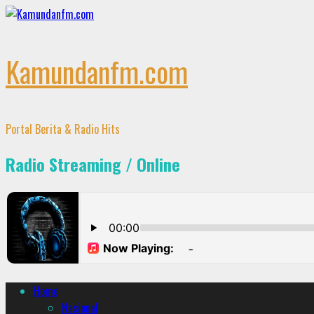
Skip
to
content
Kamundanfm.com
Portal Berita & Radio Hits
Radio Streaming / Online
Primary
Home
Menu
Nasional