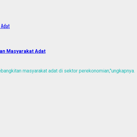
 Adat
an Masyarakat Adat
kebangkitan masyarakat adat di sektor perekonomian,"ungkapnya.