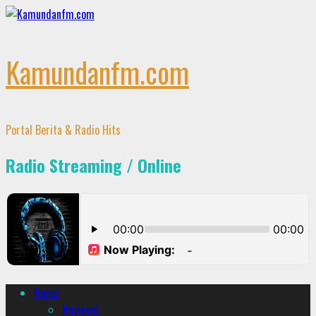
Skip
to
content
Kamundanfm.com
Portal Berita & Radio Hits
Radio Streaming / Online
Primary
Home
Menu
Nasional