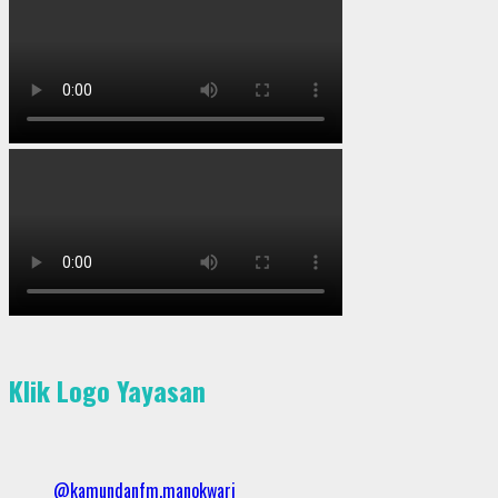
Klik Logo Yayasan
@kamundanfm.manokwari