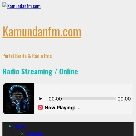
Skip
to
content
Kamundanfm.com
Portal Berita & Radio Hits
Radio Streaming / Online
Primary
Home
Menu
Nasional