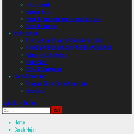
Internasional
Seputar Papua
Pasar Kamundan
Informasi seputar pasar
Arena Kamundan
Tentang Kami
Tentang Kami (Alamat & Kontak Redaksi )
STANDAR PERLINDUNGAN PROFESI WARTAWAN
Kebijakan Data Pribadi
Media Siber
P3 & SP3 penyiaran
Radio Streaming
Program Siaran Radio Kamundan
Rate Card
Light/Dark Button
Cari
untuk:
Home
Curah Hujan