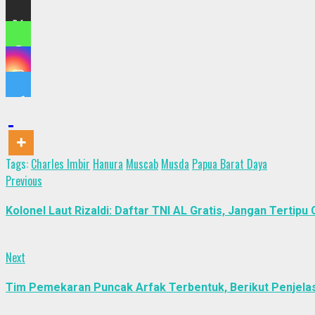
Tags:
Charles Imbir
Hanura
Muscab
Musda
Papua Barat Daya
Post
Previous
Previous
post:
navigation
Kolonel Laut Rizaldi: Daftar TNI AL Gratis, Jangan Tertipu 
Next
Next
post:
Tim Pemekaran Puncak Arfak Terbentuk, Berikut Penjela