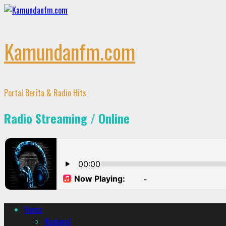
Skip
to
content
Kamundanfm.com
Portal Berita & Radio Hits
Radio Streaming / Online
Primary
Home
Menu
Nasional