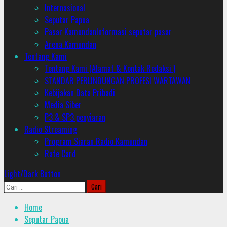
Internasional
Seputar Papua
Pasar Kamundan
Informasi seputar pasar
Arena Kamundan
Tentang Kami
Tentang Kami (Alamat & Kontak Redaksi )
STANDAR PERLINDUNGAN PROFESI WARTAWAN
Kebijakan Data Pribadi
Media Siber
P3 & SP3 penyiaran
Radio Streaming
Program Siaran Radio Kamundan
Rate Card
Light/Dark Button
Cari
untuk:
Home
Seputar Papua