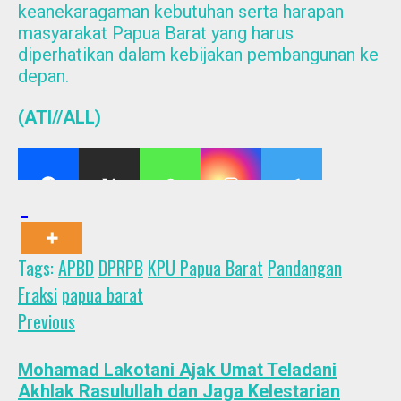
keanekaragaman kebutuhan serta harapan
masyarakat Papua Barat yang harus
diperhatikan dalam kebijakan pembangunan ke
depan.
(ATI//ALL)
Tags:
APBD
DPRPB
KPU Papua Barat
Pandangan
Fraksi
papua barat
Post
Previous
Previous
post:
navigation
Mohamad Lakotani Ajak Umat Teladani
Akhlak Rasulullah dan Jaga Kelestarian