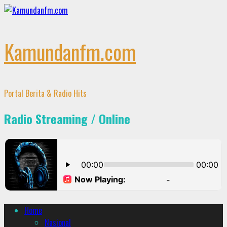
Skip
to
content
Kamundanfm.com
Portal Berita & Radio Hits
Radio Streaming / Online
Primary
Home
Menu
Nasional