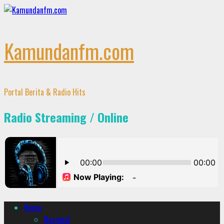
Skip
to
content
Kamundanfm.com
Portal Berita & Radio Hits
Radio Streaming / Online
Primary
Home
Menu
Nasional