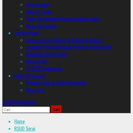
Internasional
Seputar Papua
Pasar Kamundan
Informasi seputar pasar
Arena Kamundan
Tentang Kami
Tentang Kami (Alamat & Kontak Redaksi )
STANDAR PERLINDUNGAN PROFESI WARTAWAN
Kebijakan Data Pribadi
Media Siber
P3 & SP3 penyiaran
Radio Streaming
Program Siaran Radio Kamundan
Rate Card
Light/Dark Button
Cari
untuk:
Home
RSUD Serui