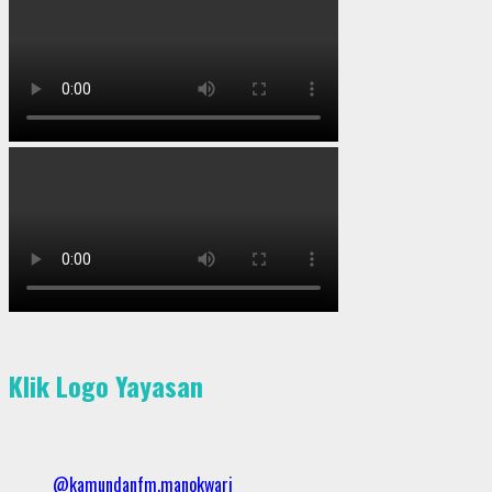
Klik Logo Yayasan
@kamundanfm.manokwari