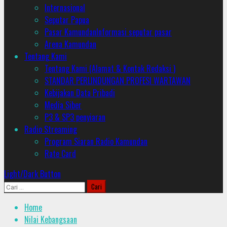
Internasional
Seputar Papua
Pasar Kamundan
Informasi seputar pasar
Arena Kamundan
Tentang Kami
Tentang Kami (Alamat & Kontak Redaksi )
STANDAR PERLINDUNGAN PROFESI WARTAWAN
Kebijakan Data Pribadi
Media Siber
P3 & SP3 penyiaran
Radio Streaming
Program Siaran Radio Kamundan
Rate Card
Light/Dark Button
Cari
untuk:
Home
Nilai Kebangsaan