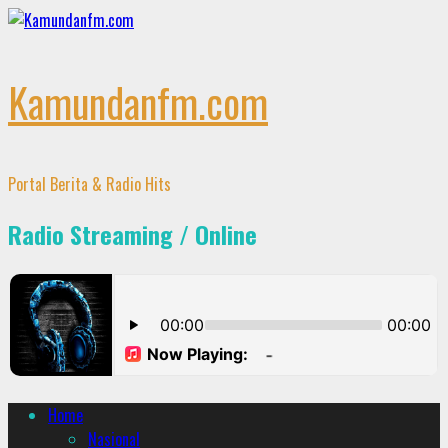
Skip
to
content
Kamundanfm.com
Portal Berita & Radio Hits
Radio Streaming / Online
Primary
Home
Menu
Nasional