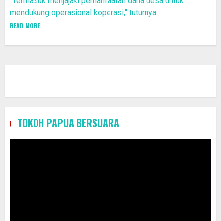
"Termasuk menjajaki pemanfaatan dana desa untuk
mendukung operasional koperasi," tuturnya.
READ MORE
TOKOH PAPUA BERSUARA
Pemutar
Video