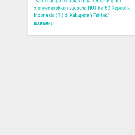
"Kami sangat antusias bisa berpartisipasi
menyemarakkan suasana HUT ke-80 Republik
Indonesia (RI) di Kabupaten Fakfak,"
READ MORE