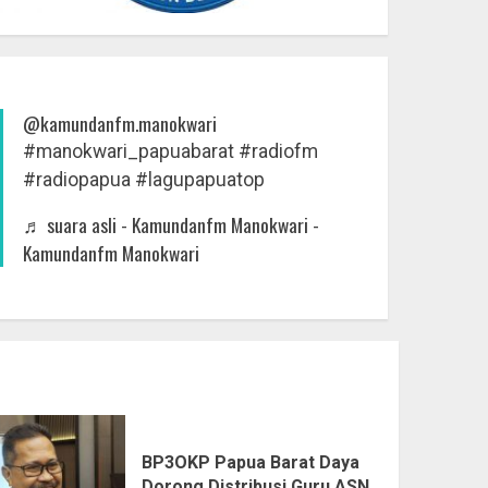
@kamundanfm.manokwari
#manokwari_papuabarat
#radiofm
#radiopapua
#lagupapuatop
♬ suara asli - Kamundanfm Manokwari -
Kamundanfm Manokwari
BP3OKP Papua Barat Daya
Dorong Distribusi Guru ASN