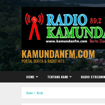
Skip
to
content
KAMUNDANFM.COM
PORTAL BERITA & RADIO HITS
HOME
TENTANG KAMI
RADIO STREAMI
Home
Kirab