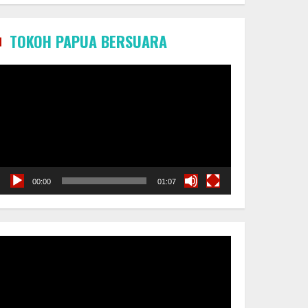
TOKOH PAPUA BERSUARA
Pemutar
Video
00:00
01:07
Pemutar
Video