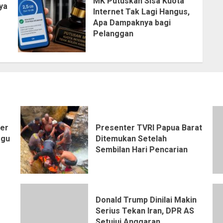
MK Putuskan Sisa Kuota
ya
Internet Tak Lagi Hangus,
Apa Dampaknya bagi
Pelanggan
ter
Presenter TVRI Papua Barat
ggu
Ditemukan Setelah
Sembilan Hari Pencarian
Donald Trump Dinilai Makin
Serius Tekan Iran, DPR AS
Setujui Anggaran