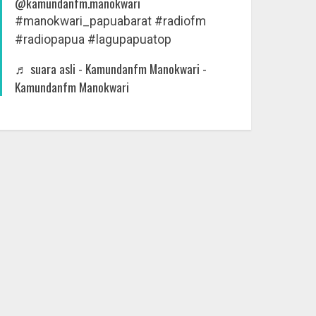
@kamundanfm.manokwari
#manokwari_papuabarat
#radiofm
#radiopapua
#lagupapuatop
♬ suara asli - Kamundanfm Manokwari -
Kamundanfm Manokwari