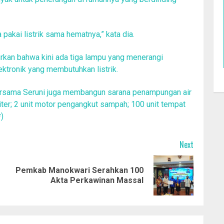
a pakai listrik sama hematnya,” kata dia.
rkan bahwa kini ada tiga lampu yang menerangi
ektronik yang membutuhkan listrik.
 bersama Seruni juga membangun sarana penampungan air
ter; 2 unit motor pengangkut sampah; 100 unit tempat
)
Next
Pemkab Manokwari Serahkan 100
Previous
Next
Akta Perkawinan Massal
post:
post: