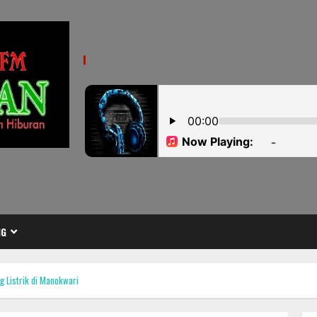
NG
g Listrik di Manokwari