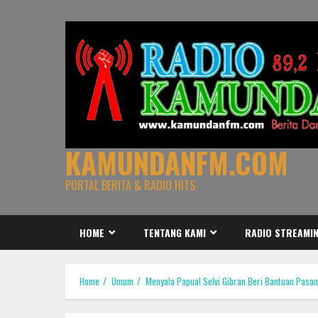
Skip
to
content
KAMUNDANFM.COM
PORTAL BERITA & RADIO HITS
HOME
TENTANG KAMI
RADIO STREAMI
Home
Umum
Menyala Papua! Selvi Gibran Beri Bantuan Pasan