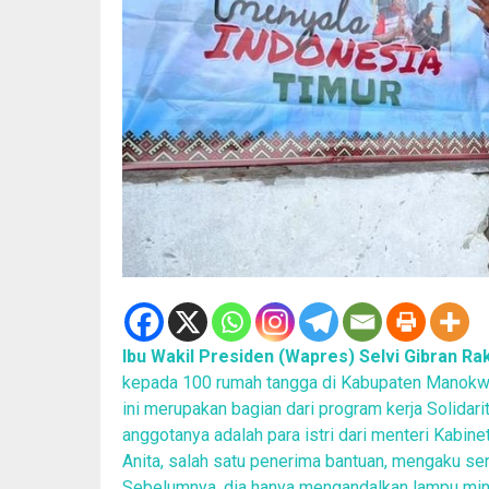
Ibu Wakil Presiden (Wapres) Selvi Gibran R
kepada 100 rumah tangga di Kabupaten Manokwar
ini merupakan bagian dari program kerja Solidar
anggotanya adalah para istri dari menteri Kabine
Anita, salah satu penerima bantuan, mengaku sena
Sebelumnya, dia hanya mengandalkan lampu min