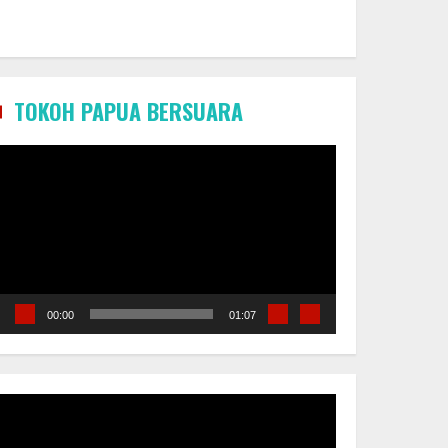
TOKOH PAPUA BERSUARA
Pemutar
Video
00:00
01:07
Pemutar
Video